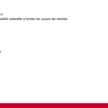
VR
alité virtuelle s’invite en cours de chimie
b