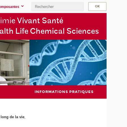
omposantes
imie
Vivant Santé
alth Life Chemical Sciences
INFORMATIONS PRATIQUES
 long de la vie
,