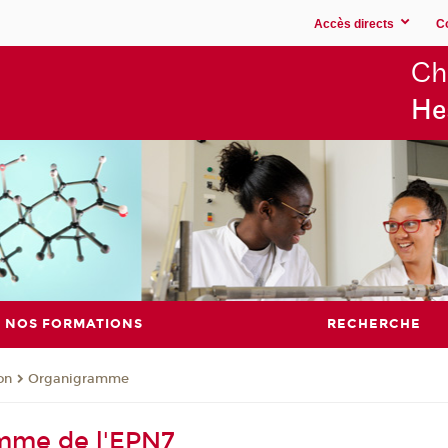
Accès directs
C
Ch
He
NOS FORMATIONS
RECHERCHE
on
Organigramme
mme de l'EPN7