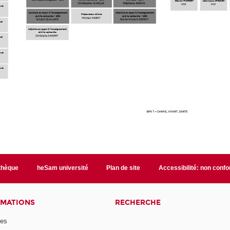
othèque
heSam université
Plan de site
Accessibilité: non conf
RMATIONS
RECHERCHE
mes