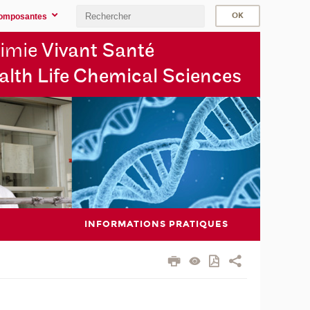
omposantes
imie
Vivant Santé
alth Life Chemical Sciences
INFORMATIONS PRATIQUES