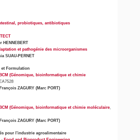
estinal, probiotiques, antibiotiques
TECT
ier HENNEBERT
daptation et pathogénie des microorganismes
nia SUAU-PERNET
 et Formulation
BCM (Génomique, bioinformatique et chimie
 EA7528
-François ZAGURY (Marc PORT)
BCM (Génomique, bioinformatique et chimie moléculaire
,
-François ZAGURY (Marc PORT)
s pour l'industrie agroalimentaire
- Food and Bioproduct Engineering