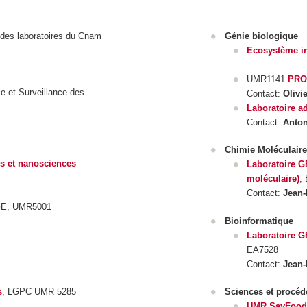
à des laboratoires du Cnam
Génie biologique
Ecosystème int
UMR1141
PRO
e et Surveillance des
Contact:
Oliv
Laboratoire a
Contact:
Anto
Chimie Moléculaire
es et nanosciences
Laboratoire G
moléculaire)
,
Contact:
Jean
GE, UMR5001
Bioinformatique
Laboratoire G
EA7528
Contact:
Jean
s
, LGPC UMR 5285
Sciences et procédé
UMR SayFood 