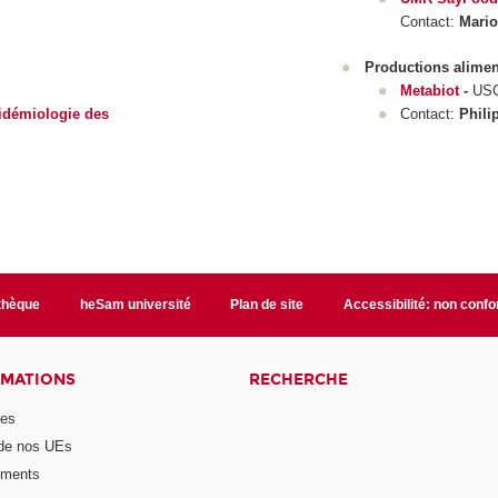
Contact:
Mari
Productions alimen
Metabiot
-
USC
idémiologie des
Contact:
Phil
othèque
heSam université
Plan de site
Accessibilité: non conf
RMATIONS
RECHERCHE
mes
 de nos UEs
ements