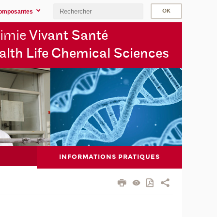
omposantes
imie
Vivant Santé
alth Life Chemical Sciences
INFORMATIONS PRATIQUES