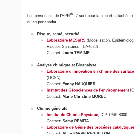
Les personnels de l'EPN
7 sont pour la plupart rattachés 
ou en partenariat.
Risque, santé, sécurité
Laboratoire MESuRS
(Modélisation, Epidémiologi
Risques Sanitaires - EA4628)
Contact:
Laura TEMIME
Analyse chimique et Bioanalyse
Laboratoire d'Innovation en chimie des surfac
(LICSN)
Contact:
Fanny HAUQUIER
Institut des Géosciences de l'environnement
I
Contact:
Marie-Christine MOREL
Chimie générale
Institut de Chimie-Physique
, ICP, UMR 8000
Contact:
Samy REMITA
Laboratoire de Génie des procédés catalytique
Contact:
Alain FAVRE-REGUILLON