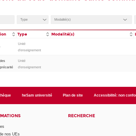
tion
Type
Modalité(s)
Unité
e
d’enseignement
 des
Unité
précarité
d’enseignement
othèque
heSam université
Plan de site
Accessibilité: non conf
RMATIONS
RECHERCHE
mes
 de nos UEs