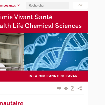
omposantes
imie
Vivant Santé
alth Life Chemical Sciences
INFORMATIONS PRATIQUES
nautaire