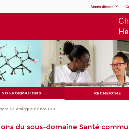
Accès directs
C
Ch
He
NOS FORMATIONS
RECHERCHE
tions
Catalogue de nos UEs
tions du sous-domaine Santé commu