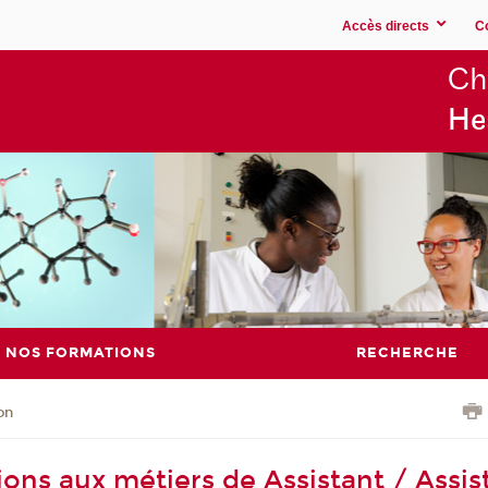
Accès directs
C
Ch
He
NOS FORMATIONS
RECHERCHE
on
ions aux métiers de Assistant / Assis