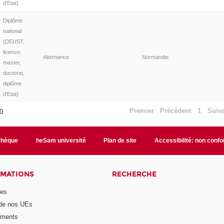
d'Etat)
Diplôme
national
(DEUST,
licence,
Alternance
Normandie
master,
doctorat,
diplôme
d'Etat)
Premier
Précédent
1
Suiv
10
othèque
heSam université
Plan de site
Accessibilité: non conf
RMATIONS
RECHERCHE
mes
 de nos UEs
ements