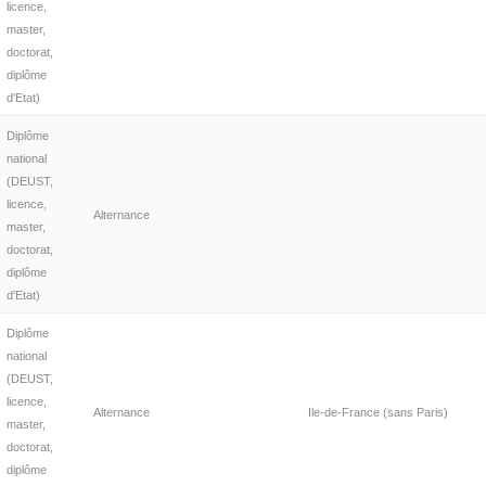
licence,
master,
doctorat,
diplôme
d'Etat)
Diplôme
national
(DEUST,
licence,
Alternance
master,
doctorat,
diplôme
d'Etat)
Diplôme
national
(DEUST,
licence,
Alternance
Ile-de-France (sans Paris)
master,
doctorat,
diplôme