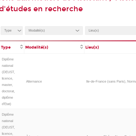
d'études en recherche
Type
Modalité(s)
Lieu(x)
Diplôme
national
(DEUST,
licence,
Alternance
Ile-de-France (sans Paris), Norm
master,
doctorat,
diplôme
d'Etat)
Diplôme
national
(DEUST,
licence,