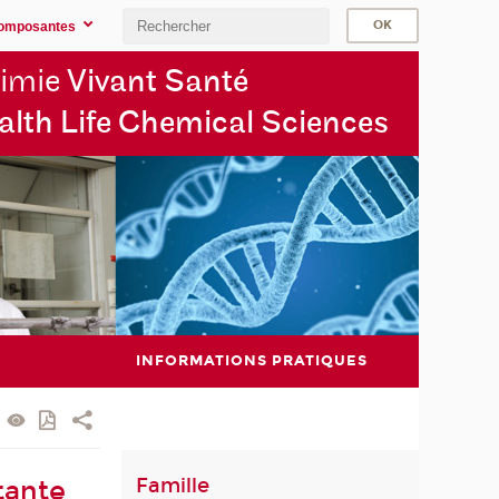
omposantes
imie
Vivant Santé
alth Life Chemical Sciences
INFORMATIONS PRATIQUES
Famille
tante