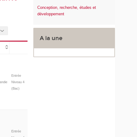
Conception, recherche, études et
développement
A la une
Entrée
andie
Niveau 4
(Bac)
Entrée