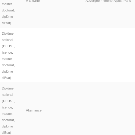
À la carte
Auvergne - Rhône-Alpes, Paris
master,
doctorat,
diplôme
d'Etat)
Diplôme
national
(DEUST,
licence,
master,
doctorat,
diplôme
d'Etat)
Diplôme
national
(DEUST,
licence,
Alternance
master,
doctorat,
diplôme
d'Etat)