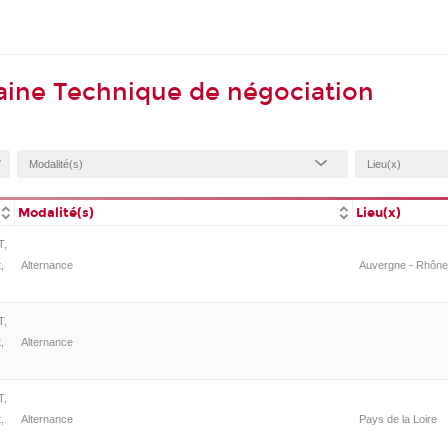
aine Technique de négociation
Modalité(s)
Lieu(x)
T,
,
Alternance
Auvergne - Rhône-
T,
,
Alternance
T,
,
Alternance
Pays de la Loire