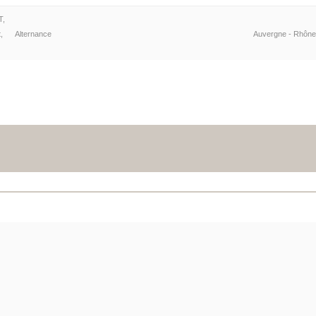
T,
,
Alternance
Auvergne - Rhône